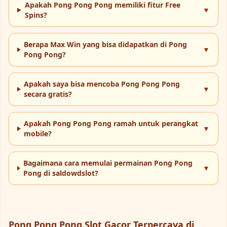
Apakah Pong Pong Pong memiliki fitur Free
▼
Spins?
Berapa Max Win yang bisa didapatkan di Pong
▼
Pong Pong?
Apakah saya bisa mencoba Pong Pong Pong
▼
secara gratis?
Apakah Pong Pong Pong ramah untuk perangkat
▼
mobile?
Bagaimana cara memulai permainan Pong Pong
▼
Pong di saldowdslot?
Pong Pong Pong Slot Gacor Terpercaya di