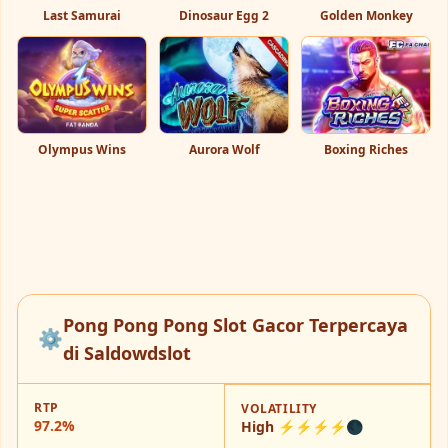
Dinosaur Egg 2
Last Samurai
Golden Monkey
Olympus Wins
Aurora Wolf
Boxing Riches
Pong Pong Pong Slot Gacor Terpercaya
⚙️
di Saldowdslot
RTP
VOLATILITY
97.2%
High ⚡⚡⚡⚡🌑