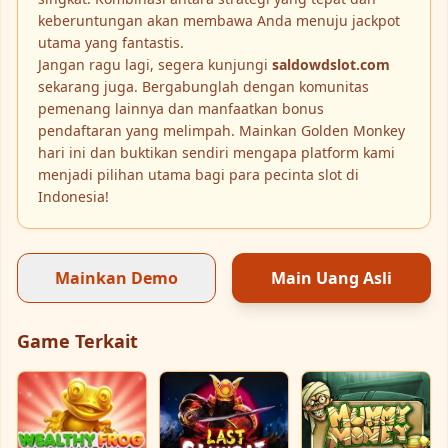
keberuntungan akan membawa Anda menuju jackpot
utama yang fantastis.
Jangan ragu lagi, segera kunjungi
saldowdslot.com
sekarang juga. Bergabunglah dengan komunitas
pemenang lainnya dan manfaatkan bonus
pendaftaran yang melimpah. Mainkan Golden Monkey
hari ini dan buktikan sendiri mengapa platform kami
menjadi pilihan utama bagi para pecinta slot di
Indonesia!
Mainkan Demo
Main Uang Asli
Game Terkait