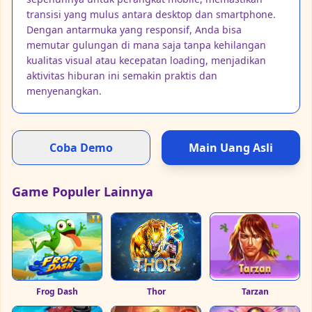
transisi yang mulus antara desktop dan smartphone.
Dengan antarmuka yang responsif, Anda bisa
memutar gulungan di mana saja tanpa kehilangan
kualitas visual atau kecepatan loading, menjadikan
aktivitas hiburan ini semakin praktis dan
menyenangkan.
Coba Demo
Main Uang Asli
Game Populer Lainnya
Frog Dash
Tarzan
Thor