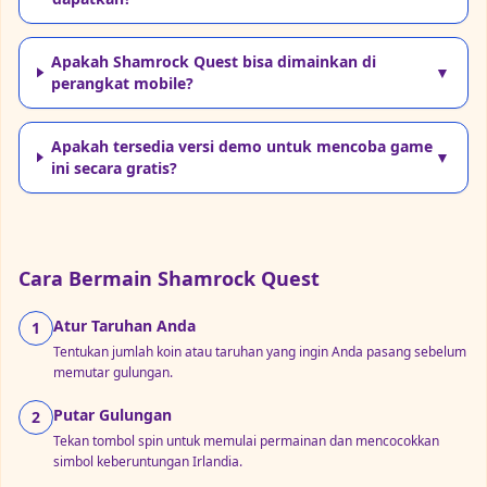
Apakah Shamrock Quest bisa dimainkan di
▼
perangkat mobile?
Apakah tersedia versi demo untuk mencoba game
▼
ini secara gratis?
Cara Bermain Shamrock Quest
Atur Taruhan Anda
1
Tentukan jumlah koin atau taruhan yang ingin Anda pasang sebelum
memutar gulungan.
Putar Gulungan
2
Tekan tombol spin untuk memulai permainan dan mencocokkan
simbol keberuntungan Irlandia.