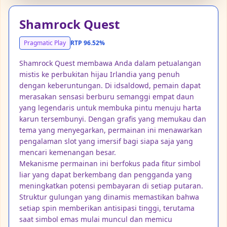
▶
Shamrock Quest
Pragmatic Play
RTP 96.52%
Shamrock Quest membawa Anda dalam petualangan
mistis ke perbukitan hijau Irlandia yang penuh
dengan keberuntungan. Di idsaldowd, pemain dapat
merasakan sensasi berburu semanggi empat daun
yang legendaris untuk membuka pintu menuju harta
karun tersembunyi. Dengan grafis yang memukau dan
tema yang menyegarkan, permainan ini menawarkan
pengalaman slot yang imersif bagi siapa saja yang
mencari kemenangan besar.
Mekanisme permainan ini berfokus pada fitur simbol
liar yang dapat berkembang dan pengganda yang
meningkatkan potensi pembayaran di setiap putaran.
Struktur gulungan yang dinamis memastikan bahwa
setiap spin memberikan antisipasi tinggi, terutama
saat simbol emas mulai muncul dan memicu