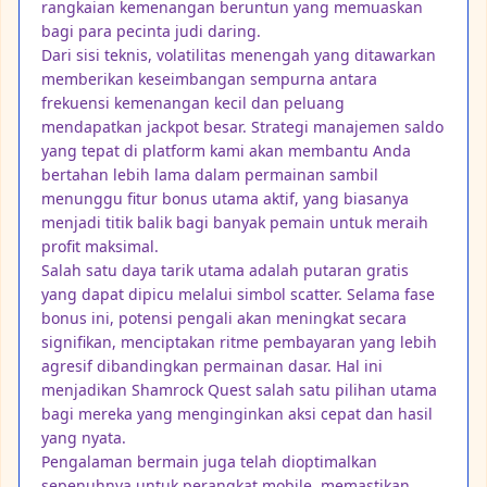
rangkaian kemenangan beruntun yang memuaskan
bagi para pecinta judi daring.
Dari sisi teknis, volatilitas menengah yang ditawarkan
memberikan keseimbangan sempurna antara
frekuensi kemenangan kecil dan peluang
mendapatkan jackpot besar. Strategi manajemen saldo
yang tepat di platform kami akan membantu Anda
bertahan lebih lama dalam permainan sambil
menunggu fitur bonus utama aktif, yang biasanya
menjadi titik balik bagi banyak pemain untuk meraih
profit maksimal.
Salah satu daya tarik utama adalah putaran gratis
yang dapat dipicu melalui simbol scatter. Selama fase
bonus ini, potensi pengali akan meningkat secara
signifikan, menciptakan ritme pembayaran yang lebih
agresif dibandingkan permainan dasar. Hal ini
menjadikan Shamrock Quest salah satu pilihan utama
bagi mereka yang menginginkan aksi cepat dan hasil
yang nyata.
Pengalaman bermain juga telah dioptimalkan
sepenuhnya untuk perangkat mobile, memastikan