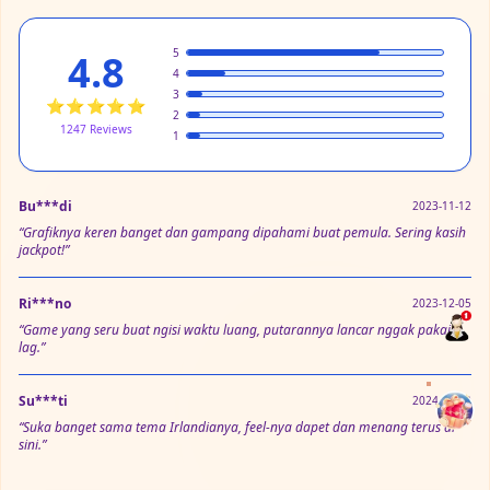
5
4.8
4
3
⭐⭐⭐⭐⭐
2
1247 Reviews
1
Bu***di
2023-11-12
“Grafiknya keren banget dan gampang dipahami buat pemula. Sering kasih
jackpot!”
Ri***no
2023-12-05
“Game yang seru buat ngisi waktu luang, putarannya lancar nggak pakai
lag.”
Su***ti
2024-01-20
“Suka banget sama tema Irlandianya, feel-nya dapet dan menang terus di
sini.”