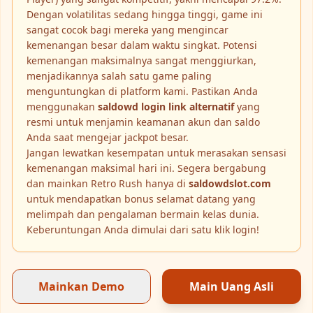
Dengan volatilitas sedang hingga tinggi, game ini
sangat cocok bagi mereka yang mengincar
kemenangan besar dalam waktu singkat. Potensi
kemenangan maksimalnya sangat menggiurkan,
menjadikannya salah satu game paling
menguntungkan di platform kami. Pastikan Anda
menggunakan
saldowd login link alternatif
yang
resmi untuk menjamin keamanan akun dan saldo
Anda saat mengejar jackpot besar.
Jangan lewatkan kesempatan untuk merasakan sensasi
kemenangan maksimal hari ini. Segera bergabung
dan mainkan Retro Rush hanya di
saldowdslot.com
untuk mendapatkan bonus selamat datang yang
melimpah dan pengalaman bermain kelas dunia.
Keberuntungan Anda dimulai dari satu klik login!
Mainkan Demo
Main Uang Asli