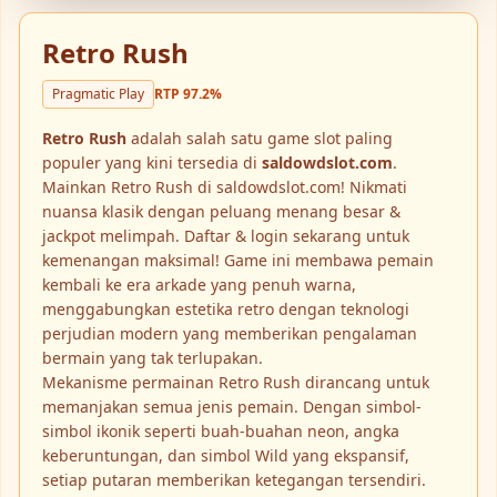
▶
Retro Rush
Pragmatic Play
RTP 97.2%
Retro Rush
adalah salah satu game slot paling
populer yang kini tersedia di
saldowdslot.com
.
Mainkan Retro Rush di saldowdslot.com! Nikmati
nuansa klasik dengan peluang menang besar &
jackpot melimpah. Daftar & login sekarang untuk
kemenangan maksimal! Game ini membawa pemain
kembali ke era arkade yang penuh warna,
menggabungkan estetika retro dengan teknologi
perjudian modern yang memberikan pengalaman
bermain yang tak terlupakan.
Mekanisme permainan Retro Rush dirancang untuk
memanjakan semua jenis pemain. Dengan simbol-
simbol ikonik seperti buah-buahan neon, angka
keberuntungan, dan simbol Wild yang ekspansif,
setiap putaran memberikan ketegangan tersendiri.