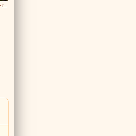
Chests Of Gold_ Power Combo