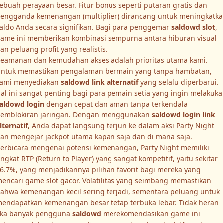
ebuah perayaan besar. Fitur bonus seperti putaran gratis dan
engganda kemenangan (multiplier) dirancang untuk meningkatk
aldo Anda secara signifikan. Bagi para penggemar
saldowd slot
,
ame ini memberikan kombinasi sempurna antara hiburan visual
an peluang profit yang realistis.
eamanan dan kemudahan akses adalah prioritas utama kami.
ntuk memastikan pengalaman bermain yang tanpa hambatan,
kami menyediakan
saldowd link alternatif
yang selalu diperbarui.
al ini sangat penting bagi para pemain setia yang ingin melakuka
aldowd login
dengan cepat dan aman tanpa terkendala
emblokiran jaringan. Dengan menggunakan
saldowd login link
lternatif
, Anda dapat langsung terjun ke dalam aksi Party Night
an mengejar jackpot utama kapan saja dan di mana saja.
erbicara mengenai potensi kemenangan, Party Night memiliki
ingkat RTP (Return to Player) yang sangat kompetitif, yaitu sekitar
6.7%, yang menjadikannya pilihan favorit bagi mereka yang
encari game slot gacor. Volatilitas yang seimbang memastikan
ahwa kemenangan kecil sering terjadi, sementara peluang untuk
endapatkan kemenangan besar tetap terbuka lebar. Tidak heran
ika banyak pengguna
saldowd
merekomendasikan game ini