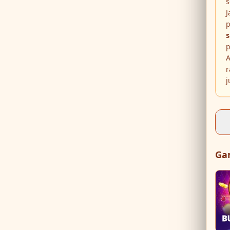
s
J
p
s
p
A
r
j
Ga