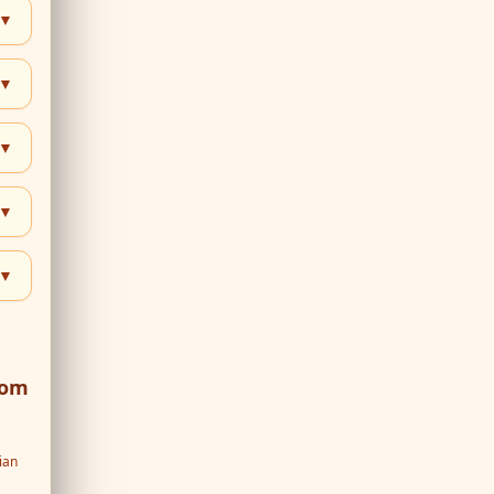
▼
▼
▼
▼
▼
com
ian