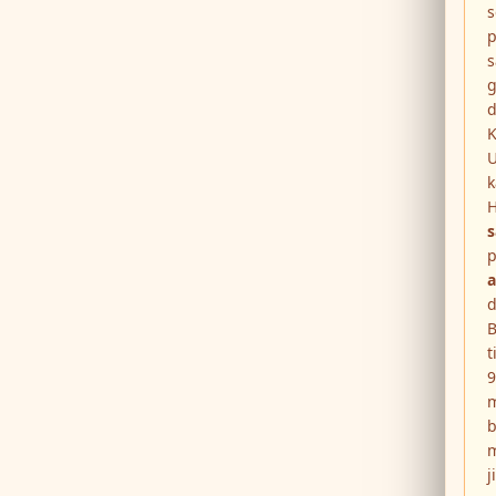
s
p
s
g
d
K
U
H
s
p
a
d
B
t
9
m
b
m
j