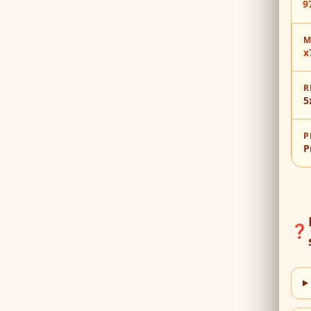
9
M
x
R
5
P
P
❓