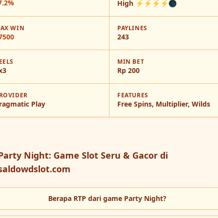
7.2%
High ⚡⚡⚡⚡🌑
AX WIN
PAYLINES
7500
243
EELS
MIN BET
x3
Rp 200
ROVIDER
FEATURES
ragmatic Play
Free Spins, Multiplier, Wilds
Party Night: Game Slot Seru & Gacor di
saldowdslot.com
Berapa RTP dari game Party Night?