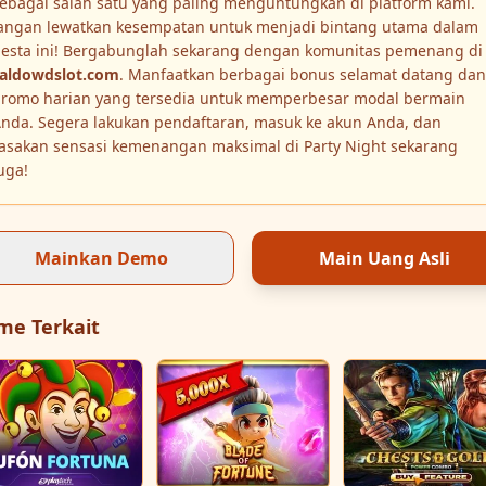
ebagai salah satu yang paling menguntungkan di platform kami.
angan lewatkan kesempatan untuk menjadi bintang utama dalam
esta ini! Bergabunglah sekarang dengan komunitas pemenang di
aldowdslot.com
. Manfaatkan berbagai bonus selamat datang dan
romo harian yang tersedia untuk memperbesar modal bermain
nda. Segera lakukan pendaftaran, masuk ke akun Anda, dan
asakan sensasi kemenangan maksimal di Party Night sekarang
uga!
Mainkan Demo
Main Uang Asli
me Terkait