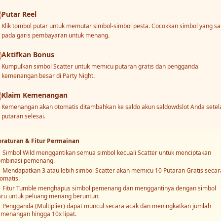
Putar Reel
Klik tombol putar untuk memutar simbol-simbol pesta. Cocokkan simbol yang s
pada garis pembayaran untuk menang.
Aktifkan Bonus
Kumpulkan simbol Scatter untuk memicu putaran gratis dan pengganda
kemenangan besar di Party Night.
Klaim Kemenangan
Kemenangan akan otomatis ditambahkan ke saldo akun saldowdslot Anda setel
putaran selesai.
eraturan & Fitur Permainan
Simbol Wild menggantikan semua simbol kecuali Scatter untuk menciptakan
ombinasi pemenang.
Mendapatkan 3 atau lebih simbol Scatter akan memicu 10 Putaran Gratis secar
omatis.
Fitur Tumble menghapus simbol pemenang dan menggantinya dengan simbol
aru untuk peluang menang beruntun.
Pengganda (Multiplier) dapat muncul secara acak dan meningkatkan jumlah
menangan hingga 10x lipat.