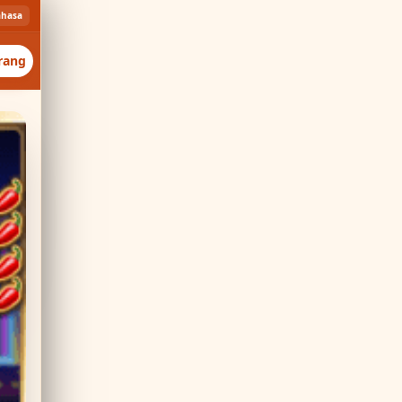
ahasa
rang