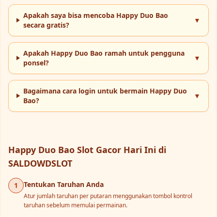
Apakah saya bisa mencoba Happy Duo Bao
▼
secara gratis?
Apakah Happy Duo Bao ramah untuk pengguna
▼
ponsel?
Bagaimana cara login untuk bermain Happy Duo
▼
Bao?
Happy Duo Bao Slot Gacor Hari Ini di
SALDOWDSLOT
Tentukan Taruhan Anda
1
Atur jumlah taruhan per putaran menggunakan tombol kontrol
taruhan sebelum memulai permainan.