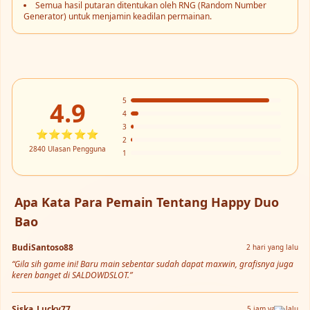
Semua hasil putaran ditentukan oleh RNG (Random Number
Generator) untuk menjamin keadilan permainan.
5
4.9
4
3
⭐⭐⭐⭐⭐
2
2840 Ulasan Pengguna
1
Apa Kata Para Pemain Tentang Happy Duo
Bao
BudiSantoso88
2 hari yang lalu
“Gila sih game ini! Baru main sebentar sudah dapat maxwin, grafisnya juga
keren banget di SALDOWDSLOT.”
Siska_Lucky77
5 jam yang lalu