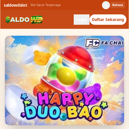
saldowdslot
Slot Gacor Terpercaya
Bahasa
Login
Daftar Sekarang