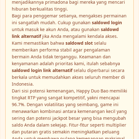
menjadikannya primadona bagi mereka yang mencari
hiburan berkualitas tinggi.
Bagi para penggemar setianya, mengakses permainan
ini sangatlah mudah. Cukup gunakan
saldowd login
untuk masuk ke akun Anda, atau gunakan
saldowd
link alternatif
jika Anda mengalami kendala akses.
Kami memastikan bahwa
saldowd slot
selalu
memberikan performa stabil agar pengalaman
bermain Anda tidak terganggu. Keamanan dan
kenyamanan adalah prioritas kami, itulah sebabnya
saldowd login link alternatif
selalu diperbarui secara
berkala untuk memudahkan akses seluruh member di
Indonesia.
Dari sisi potensi kemenangan, Happy Duo Bao memiliki
tingkat RTP yang sangat kompetitif, yakni mencapai
96.7%. Dengan volatilitas yang seimbang, game ini
menawarkan kombinasi antara kemenangan kecil yang
sering dan potensi jackpot besar yang bisa mengubah
saldo Anda dalam sekejap. Fitur-fitur seperti multiplier
dan putaran gratis semakin meningkatkan peluang
Anda untuk membawa pulang kemenangan maksimal