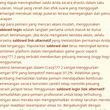
ang dapat meningkatkan saldo Anda secara drastis dalam satu
utaran. Visual yang cerah dan efek suara yang menggugah
emangat membuat setiap putaran terasa menegangkan dan pen
arapan.
agi para pemain yang mencari akses mudah, menggunakan
aldowd login
adalah langkah pertama untuk masuk ke dunia
enuh kemenangan. Jika Anda mengalami kendala akses, selalu
ersedia
saldowd link alternatif
yang memastikan permainan Anda
idak terganggu. Popularitas
saldowd slot
terus meningkat karena
omitmen platform dalam menyediakan game gacor seperti
razy777 2 yang terbukti memberikan peluang menang tinggi bagi
penggunanya.
otensi kemenangan dalam Crazy777 2 sangat menggiurkan
engan RTP yang kompetitif mencapai 97.2%. Volatilitas yang
eimbang memastikan bahwa pemain mendapatkan kombinasi
emenangan secara konsisten sambil tetap memiliki peluang
eraih jackpot besar. Penggunaan
saldowd login link alternatif
emudahkan para pemain profesional untuk tetap terhubung
engan akun mereka dan mengoptimalkan strategi taruhan mereka
angan lewatkan kesempatan emas ini. Bergabunglah dengan