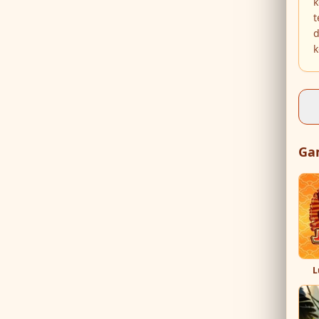
t
d
k
Ga
L