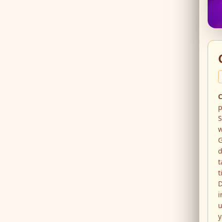
C
p
S
w
G
d
t
t
D
i
u
y