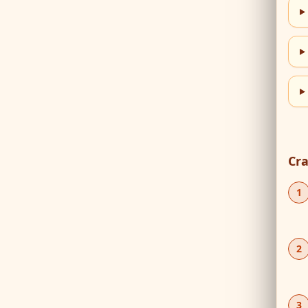
Cra
1
2
3