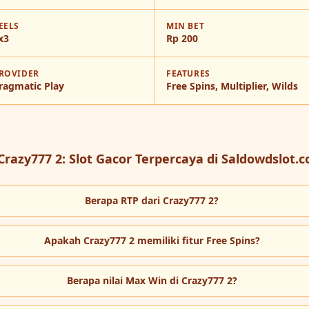
EELS
MIN BET
x3
Rp 200
ROVIDER
FEATURES
ragmatic Play
Free Spins, Multiplier, Wilds
Crazy777 2: Slot Gacor Terpercaya di Saldowdslot.
Berapa RTP dari Crazy777 2?
Apakah Crazy777 2 memiliki fitur Free Spins?
Berapa nilai Max Win di Crazy777 2?