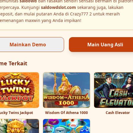
komunitas
saldowd
dan rasakan sendiri sensasi bermain di platfo
erpercaya. Kunjungi
saldowdslot.com
sekarang juga, lakukan
eposit, dan mulai putaran Anda di Crazy777 2 untuk meraih
emenangan maxwin yang Anda impikan!
Mainkan Demo
Main Uang Asli
me Terkait
ucky Twins Jackpot
Wisdom Of Athena 1000
Cash Elevator