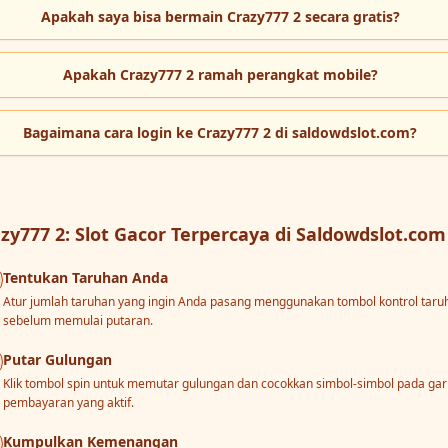
Apakah saya bisa bermain Crazy777 2 secara gratis?
Apakah Crazy777 2 ramah perangkat mobile?
Bagaimana cara login ke Crazy777 2 di saldowdslot.com?
zy777 2: Slot Gacor Terpercaya di Saldowdslot.com
Tentukan Taruhan Anda
Atur jumlah taruhan yang ingin Anda pasang menggunakan tombol kontrol taru
sebelum memulai putaran.
Putar Gulungan
Klik tombol spin untuk memutar gulungan dan cocokkan simbol-simbol pada gar
pembayaran yang aktif.
Kumpulkan Kemenangan