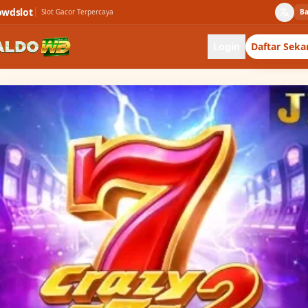
owdslot
Slot Gacor Terpercaya
B
Login
Daftar Seka