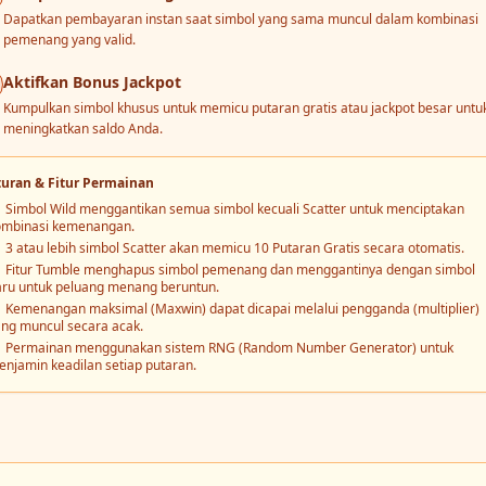
Dapatkan pembayaran instan saat simbol yang sama muncul dalam kombinasi
pemenang yang valid.
Aktifkan Bonus Jackpot
Kumpulkan simbol khusus untuk memicu putaran gratis atau jackpot besar untu
meningkatkan saldo Anda.
turan & Fitur Permainan
Simbol Wild menggantikan semua simbol kecuali Scatter untuk menciptakan
ombinasi kemenangan.
3 atau lebih simbol Scatter akan memicu 10 Putaran Gratis secara otomatis.
Fitur Tumble menghapus simbol pemenang dan menggantinya dengan simbol
aru untuk peluang menang beruntun.
Kemenangan maksimal (Maxwin) dapat dicapai melalui pengganda (multiplier)
ng muncul secara acak.
Permainan menggunakan sistem RNG (Random Number Generator) untuk
njamin keadilan setiap putaran.