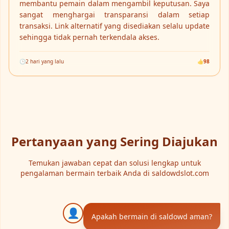
membantu pemain dalam mengambil keputusan. Saya
sangat menghargai transparansi dalam setiap
transaksi. Link alternatif yang disediakan selalu update
sehingga tidak pernah terkendala akses.
🕒
2 hari yang lalu
👍
98
Pertanyaan yang Sering Diajukan
Temukan jawaban cepat dan solusi lengkap untuk
pengalaman bermain terbaik Anda di saldowdslot.com
👤
Apakah bermain di saldowd aman?