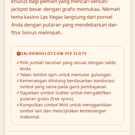
khusus bagi pemain yang mencari sensasi
jackpot besar dengan grafis memukau. Nikmati
tema kasino Las Vegas langsung dari ponsel
Anda dengan putaran yang mendebarkan dan
fitur bonus melimpah.
SALDOWDSLOT.COM VIP SLOTS
Pilih jumlah taruhan yang sesuai dengan saldo
Anda.
Tekan tombol spin untuk memutar gulungan.
Kemenangan dihitung berdasarkan kombinasi
simbol yang sama pada garis pembayaran.
Dapatkan simbol Scatter untuk mengaktifkan
putaran gratis (free spins).
Kumpulkan simbol Wild untuk menggantikan
simbol lain dan menciptakan kemenangan
maksimal.