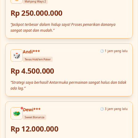
Mahjong Ways 2
Rp 250.000.000
“Jackpot terbesar dalam hidup saya! Proses penarikan dananya
sangat cepat dan mudah.”
Andi***
🕒 1 jam yang lalu
🎲
Texas Hold'em Poker
Rp 4.500.000
“Strategi saya berhasil! Antarmuka permainan sangat halus dan tidak
ada lag.”
Dewi***
🕒 3 jam yang lalu
🐲
Sweet Bonanza
Rp 12.000.000