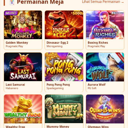
🃏 Permainan Meja
Lihat Semua Permainan →
Dinosaur Egg 2
Golden Monkey
Boxing Riches
Microgaming
Pragmatic Play
Pragmatic Play
Last Samurai
Pong Pong Pong
Aurora Wolf
Habanero
Spadegaming
PG Soft
Mummy Money
Wealthy Frog
Olympus Wins