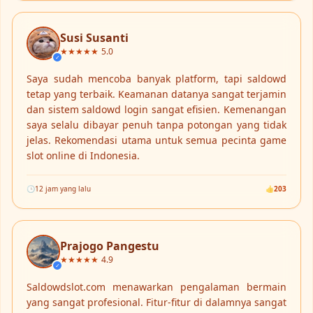
Susi Susanti
★★★★★
5.0
✓
Saya sudah mencoba banyak platform, tapi saldowd
tetap yang terbaik. Keamanan datanya sangat terjamin
dan sistem saldowd login sangat efisien. Kemenangan
saya selalu dibayar penuh tanpa potongan yang tidak
jelas. Rekomendasi utama untuk semua pecinta game
slot online di Indonesia.
🕒
12 jam yang lalu
👍
203
Prajogo Pangestu
★★★★★
4.9
✓
Saldowdslot.com menawarkan pengalaman bermain
yang sangat profesional. Fitur-fitur di dalamnya sangat