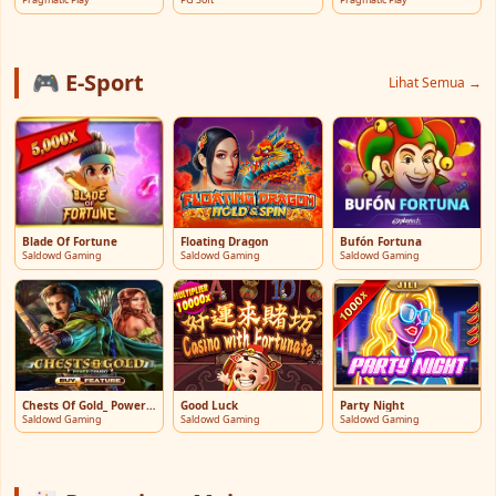
🎮 E-Sport
Lihat Semua →
Blade Of Fortune
Floating Dragon
Bufón Fortuna
Saldowd Gaming
Saldowd Gaming
Saldowd Gaming
Chests Of Gold_ Power Combo
Good Luck
Party Night
Saldowd Gaming
Saldowd Gaming
Saldowd Gaming