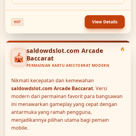
View Details
HOT
saldowdslot.com Arcade
🔥
🎪
Baccarat
PERMAINAN KARTU ARISTOKRAT MODERN
Nikmati kecepatan dan kemewahan
saldowdslot.com Arcade Baccarat
. Versi
modern dari permainan favorit para bangsawan
ini menawarkan gameplay yang cepat dengan
antarmuka yang ramah pengguna,
menjadikannya pilihan utama bagi pemain
mobile.