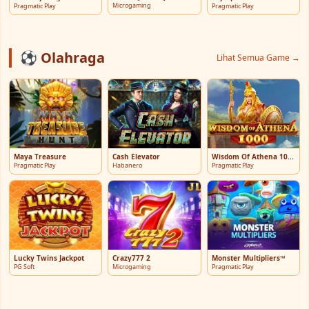
Microgaming
Pragmatic Play
Pragmatic Play
⚽ Olahraga
Lihat Semua Game →
Maya Treasure
Cash Elevator
Wisdom Of Athena 1000
Pragmatic Play
Habanero
Pragmatic Play
Lucky Twins Jackpot
Crazy777 2
Monster Multipliers™
PG Soft
Microgaming
Pragmatic Play