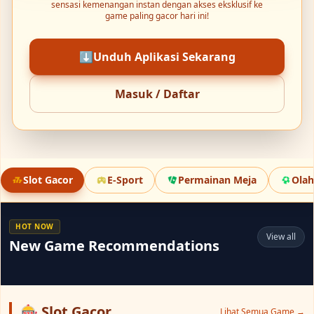
sensasi kemenangan instan dengan akses eksklusif ke
game paling gacor hari ini!
⬇️
Unduh Aplikasi Sekarang
Masuk / Daftar
Slot Gacor
E-Sport
Permainan Meja
Olah
HOT NOW
View all
New Game Recommendations
Ronin StackWays
Savannah Legend
NEW
NEW
🎰 Slot Gacor
Lihat Semua Game →